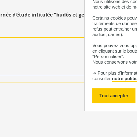
Nous utilisons des coo
notre site web et de 
rnée d’étude intitulée "budôs et genre"
Certains cookies peuve
traitements de données
refus peut entrainer u
audios, cartes).
Vous pouvez vous oppo
en cliquant sur le bout
"Personnaliser".
Nous conservons votre
➜ Pour plus d'informa
consulter
notre polit
Tout accepter