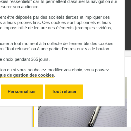
kies "essentiels" car ils permettent d'assurer la navigation sur
Documents
à
mesurer son audience.
télécharger
nt être déposés par des sociétés tierces et impliquer des
 à leurs propres fins. Ces cookies sont optionnels et leurs
Budô et genres.pdf
ne impossibilité de lecture des éléments (exemples : vidéos,
PDF, 1 Mo
ser à tout moment à la collecte de l'ensemble des cookies
on "Tout refuser" ou à une partie d'entres eux via le bouton
 choix pendant 365 jours.
À lire aussi
tion ou si vous souhaitez modifier vos choix, vous pouvez
ique de gestion des cookies
.
Personnaliser
Tout refuser