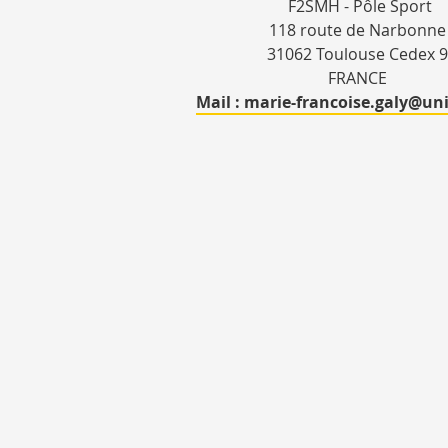
F2SMH - Pôle Sport
118 route de Narbonne
31062 Toulouse Cedex 
FRANCE
Mail : marie-francoise.galy@uni