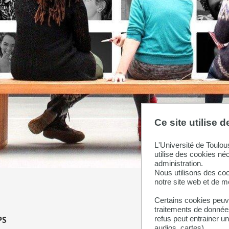
Ce site utilise 
L'Université de Toulou
utilise des cookies né
administration.
Nous utilisons des coo
notre site web et de 
Certains cookies peuve
traitements de données
refus peut entrainer u
PS
audios, cartes).